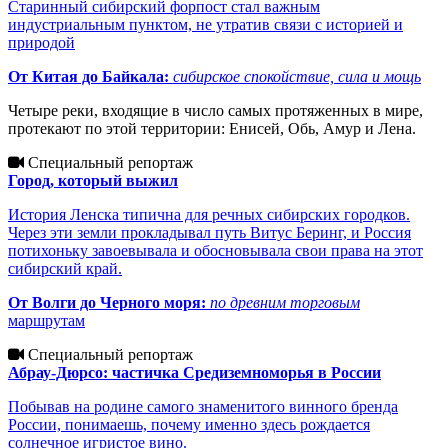
Старинный сибирский форпост стал важным
Абрау-
Новороссийск
индустриальным пунктом, не утратив связи с историей и
природой
Дюрсо
От Китая до Байкала:
сибирское спокойствие,
сила и мощь
Четыре реки, входящие в число самых протяженных в мире,
протекают по этой территории: Енисей, Обь, Амур и Лена.
Специальный репортаж
Город, который выжил
История Ленска типична для речных сибирских городков.
Через эти земли прокладывал путь Витус Беринг, и Россия
потихоньку завоевывала и обосновывала свои права на этот
сибирский край.
От Волги до Черного
моря:
по древним торговым
маршрутам
Специальный репортаж
Абрау-Дюрсо: частичка Средиземноморья в России
Побывав на родине самого знаменитого винного бренда
России, понимаешь, почему именно здесь рождается
солнечное игристое вино.