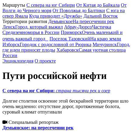
Маршруты
С севера на юг Сибири
От Китая до Байкала
От
Волги до Черного моря
От Поволжья до Балтики
С юга на
север Ямала
Куда приводит «Дружба»
Дальний Восток
Территории развития
Демьянское
На пересечении рек
Ленск
Город, который выжил
Абрау-Дюрсо
Частичка
Средиземноморья в России
Приморск
Очень маленький и
очень важный город
Поселок Тазовский
На краю земли
Изборск
Городок с родословной от Рюрика
Мичуринск
Город,
Приморск
где идеи приносят плоды
Хабаровск
Самая уютная столица
России
Энциклопедия
О проекте
Ярославль
Изборск
Пути российской нефти
Нижний
Новгород
Казань
Брянск
С севера на юг Сибири:
страна тысячи рек и озер
Самара
Гомель
Долгие столетия освоение этой бескрайней территории шло
Новозыбков
Мичуринск
очень медленно: отсутствие дорог, протяженные болота,
суровый климат отпугивали
Волгоград
Специальный репортаж
Демьянское: на пересечении рек